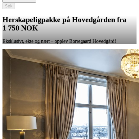
Søk
Herskapeligpakke på Hovedgården fra
1 750 NOK
Eksklusivt, ekte og nært – opplev Borregaard Hovedgård!