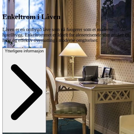
Enkeltrom i Låven
Låven er en ombygd låve som nå fungerer som et moderne
hotellbygg. Enkeltrommet er Ideelt for alenereisende som ønsker en
rolig og effektiv overnatting i moderne omgivelser.
Ytterligere informasjon